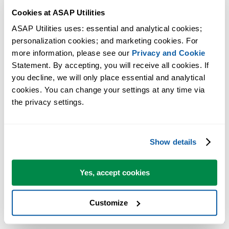
Cookies at ASAP Utilities
Zeit sparen in Excel. Schnell und einfach.
ASAP Utilities uses: essential and analytical cookies; 
personalization cookies; and marketing cookies. For 
Eine Reihe von Tools für das Ausfüllen von Zellen und Zufügen von
more information, please see our 
Privacy and Cookie
Daten.
Statement. By accepting, you will receive all cookies. If 
you decline, we will only place essential and analytical 
Sie können sofort loslegen. Keine Schulung erforderlich.
cookies. You can change your settings at any time via 
the privacy settings.
Die meisten Nutzer beginnen mit wenigen Tools. Viele nutzen ASAP
Utilities schließlich täglich.
Show details
Vertraut von Teams in über 28.500 Organisationen.
Yes, accept cookies
Customize