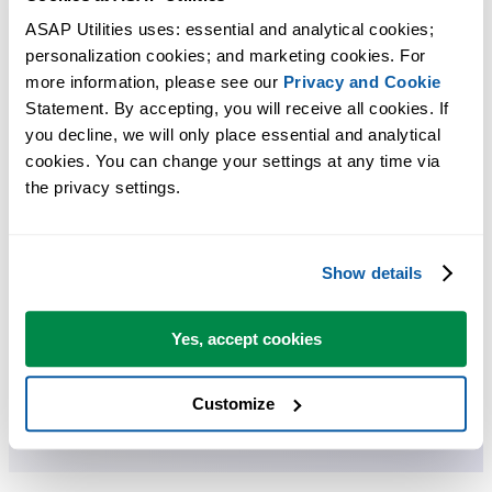
Excel.
ASAP Utilities uses: essential and analytical cookies; 
personalization cookies; and marketing cookies. For 
Economize tempo no Excel. Simples assim.
more information, please see our 
Privacy and Cookie
Statement. By accepting, you will receive all cookies. If 
Coleção de ferramentas para preencher células e adicionar dados.
you decline, we will only place essential and analytical 
cookies. You can change your settings at any time via 
Você pode começar imediatamente. Não é necessário treinamento.
the privacy settings.
A maioria dos usuários começa com algumas ferramentas. Muitos
Show details
passam a usar o ASAP Utilities diariamente.
Yes, accept cookies
Usado por equipes em mais de 28.500 organizações.
Customize