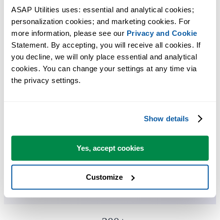
ASAP Utilities uses: essential and analytical cookies; 
节省 Excel 工作时间，简单高效。
personalization cookies; and marketing cookies. For 
more information, please see our 
Privacy and Cookie
一组用于填充单元格和添加数据的工具。
Statement. By accepting, you will receive all cookies. If 
you decline, we will only place essential and analytical 
cookies. You can change your settings at any time via 
您可以立即开始使用，无需培训。
the privacy settings.
大多数用户都会先从几个工具开始。 很多用户后来都会每天使
Show details
用 ASAP Utilities。
Yes, accept cookies
已被超过28,500家组织采用。
Customize