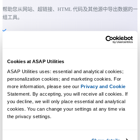
帮助您从网站、超链接、HTML 代码及其他源中导出数据的一
组工具。
您可以立即开始使用，无需培训。
大多数用户都会先从几个工具开始。 很多用户后来都会每天使
Cookies at ASAP Utilities
用 ASAP Utilities。
ASAP Utilities uses: essential and analytical cookies; 
personalization cookies; and marketing cookies. For 
more information, please see our 
Privacy and Cookie
已被超过28,500家组织采用。
Statement. By accepting, you will receive all cookies. If 
you decline, we will only place essential and analytical 
cookies. You can change your settings at any time via 
the privacy settings.
300
+