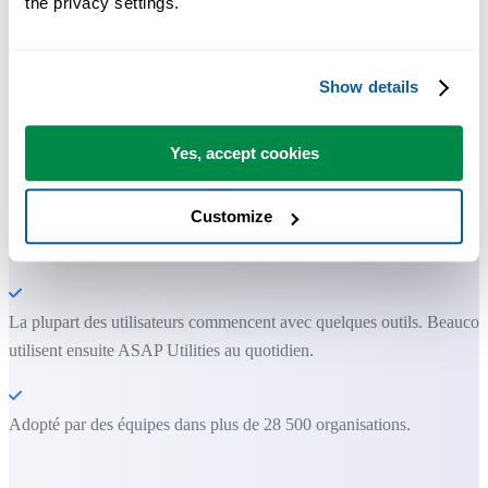
the privacy settings.
avoir directement dans Excel.
Gagnez du temps dans Excel. Tout
Show details
simplement.
Collection d'outils "Information"
Yes, accept cookies
Customize
Vous pouvez commencer immédiatement. Aucune formation
nécessaire.
La plupart des utilisateurs commencent avec quelques outils. Beauco
utilisent ensuite ASAP Utilities au quotidien.
Adopté par des équipes dans plus de 28 500 organisations.