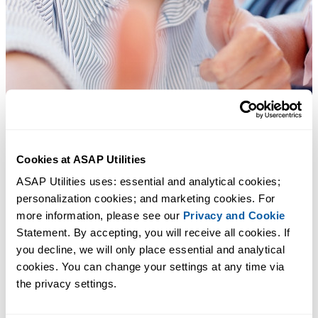
Cookies at ASAP Utilities
ASAP Utilities uses: essential and analytical cookies; 
personalization cookies; and marketing cookies. For 
more information, please see our 
Privacy and Cookie
Statement. By accepting, you will receive all cookies. If 
you decline, we will only place essential and analytical 
cookies. You can change your settings at any time via 
多くの Excel ユーザーが Excel に標準搭載してほしい実用的な
the privacy settings.
ツール。