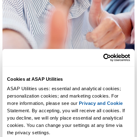
Cookies at ASAP Utilities
ASAP Utilities uses: essential and analytical cookies; 
personalization cookies; and marketing cookies. For 
more information, please see our 
Privacy and Cookie
Statement. By accepting, you will receive all cookies. If 
you decline, we will only place essential and analytical 
Практичные инструменты, которых многим пользователям Exc
cookies. You can change your settings at any time via 
не хватает в самом Excel.
the privacy settings.