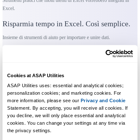
Strumenti pratici che molti utenti di Excel vorrebbero integrati in
Excel.
Risparmia tempo in Excel. Così semplice.
Insieme di strumenti di aiuto per importare e unire dati.
Puoi iniziare subito. Nessuna formazione necessaria.
Cookies at ASAP Utilities
La maggior parte degli utenti inizia usando poche funzioni. Molti
ASAP Utilities uses: essential and analytical cookies; 
finiscono per usare ASAP Utilities ogni giorno.
personalization cookies; and marketing cookies. For 
more information, please see our 
Privacy and Cookie
Statement. By accepting, you will receive all cookies. If 
Utilizzato da team in oltre 28.500 organizzazioni.
you decline, we will only place essential and analytical 
cookies. You can change your settings at any time via 
the privacy settings.