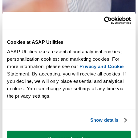
Cookies at ASAP Utilities
ASAP Utilities uses: essential and analytical cookies; 
personalization cookies; and marketing cookies. For 
Praktische Tools, die viele Excel-Nutzer in Excel vermissen.
more information, please see our 
Privacy and Cookie
Statement. By accepting, you will receive all cookies. If 
Zeit sparen in Excel. Schnell und einfach.
you decline, we will only place essential and analytical 
cookies. You can change your settings at any time via 
Eine Reihe von Tools zur Ermöglichung oder Vereinfachung der
the privacy settings.
Auswahl verschiedener Elemente.
Show details
Sie können sofort loslegen. Keine Schulung erforderlich.