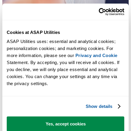
Cookies at ASAP Utilities
ASAP Utilities uses: essential and analytical cookies; 
personalization cookies; and marketing cookies. For 
Herramientas prácticas que muchos usuarios desearían tener en Excel.
more information, please see our 
Privacy and Cookie
Statement. By accepting, you will receive all cookies. If 
Ahorra tiempo en Excel. Así de fácil.
you decline, we will only place essential and analytical 
cookies. You can change your settings at any time via 
Un conjunto de herramientas que facilita, o ahora incluso posibilita, la
the privacy settings.
selección de varios elementos.
Show details
Puede empezar de inmediato. No se necesita formación.
Yes, accept cookies
La mayoría de los usuarios empiezan con unas pocas herramientas.