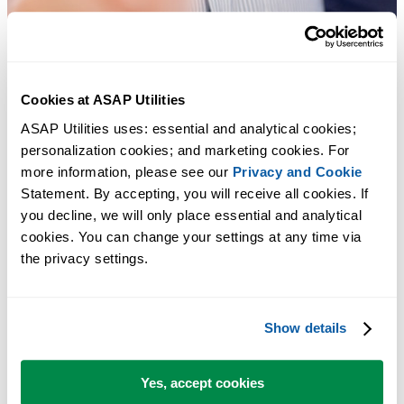
Cookies at ASAP Utilities
ASAP Utilities uses: essential and analytical cookies; 
Strumenti pratici che molti utenti di Excel vorrebbero integrati in
personalization cookies; and marketing cookies. For 
Excel.
more information, please see our 
Privacy and Cookie
Statement. By accepting, you will receive all cookies. If 
Risparmia tempo in Excel. Così semplice.
you decline, we will only place essential and analytical 
cookies. You can change your settings at any time via 
Insieme di strumenti che rendono la selezione dei vari elementi più
the privacy settings.
semplice o possibile.
Show details
Puoi iniziare subito. Nessuna formazione necessaria.
Yes, accept cookies
La maggior parte degli utenti inizia usando poche funzioni. Molti