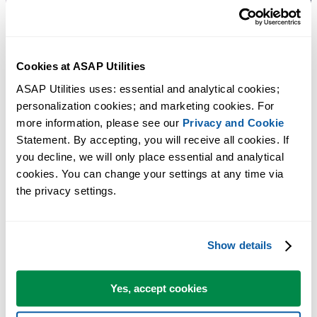
Cookies at ASAP Utilities
ASAP Utilities uses: essential and analytical cookies; 
personalization cookies; and marketing cookies. For 
more information, please see our 
Privacy and Cookie
Statement. By accepting, you will receive all cookies. If 
许多 Excel 用户希望 Excel 内置的实用工具
you decline, we will only place essential and analytical 
cookies. You can change your settings at any time via 
节省 Excel 工作时间，简单高效。
the privacy settings.
一组工具，可以使各种项的选择更容易或者更有可能。
Show details
您可以立即开始使用，无需培训。
Yes, accept cookies
大多数用户都会先从几个工具开始。 很多用户后来都会每天使