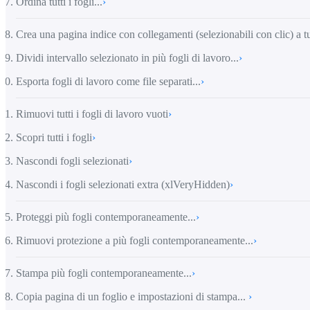
Ordina tutti i fogli...
›
Crea una pagina indice con collegamenti (selezionabili con clic) a tutt
Dividi intervallo selezionato in più fogli di lavoro...
›
Esporta fogli di lavoro come file separati...
›
Rimuovi tutti i fogli di lavoro vuoti
›
Scopri tutti i fogli
›
Nascondi fogli selezionati
›
Nascondi i fogli selezionati extra (xlVeryHidden)
›
Proteggi più fogli contemporaneamente...
›
Rimuovi protezione a più fogli contemporaneamente...
›
Stampa più fogli contemporaneamente...
›
Copia pagina di un foglio e impostazioni di stampa...
›