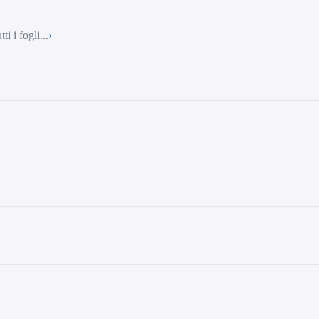
i i fogli...
›