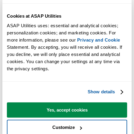
Gagnez du temps dans Excel. Tout
Cookies at ASAP Utilities
simplement.
ASAP Utilities uses: essential and analytical cookies; 
personalization cookies; and marketing cookies. For 
Une collection d'outils spécifiques à ASAP Utilities tels que le
more information, please see our 
Privacy and Cookie
changement de paramètres et l'information d'aide.
Statement. By accepting, you will receive all cookies. If 
you decline, we will only place essential and analytical 
cookies. You can change your settings at any time via 
Vous pouvez commencer immédiatement. Aucune formation
the privacy settings.
nécessaire.
La plupart des utilisateurs commencent avec quelques outils. Beauco
Show details
utilisent ensuite ASAP Utilities au quotidien.
Yes, accept cookies
Adopté par des équipes dans plus de 28 500 organisations.
Customize