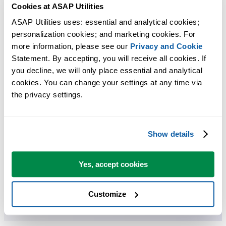
Cookies at ASAP Utilities
Risparmia tempo in Excel. Così semplice.
ASAP Utilities uses: essential and analytical cookies; 
personalization cookies; and marketing cookies. For 
Insieme di strumenti ASAP Utilities specifici per il cambio delle
more information, please see our 
Privacy and Cookie
impostazioni e le informazioni della guida.
Statement. By accepting, you will receive all cookies. If 
you decline, we will only place essential and analytical 
cookies. You can change your settings at any time via 
Puoi iniziare subito. Nessuna formazione necessaria.
the privacy settings.
La maggior parte degli utenti inizia usando poche funzioni. Molti
Show details
finiscono per usare ASAP Utilities ogni giorno.
Yes, accept cookies
Utilizzato da team in oltre 28.500 organizzazioni.
Customize