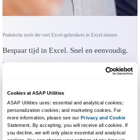
Praktische tools die veel Excel-gebruikers in Excel missen.
Bespaar tijd in Excel. Snel en eenvoudig.
Een selectie van uw favoriete tools. U kunt de lijst met tools aanpasse
die hier wordt getoond.
Cookies at ASAP Utilities
Je kunt meteen aan de slag. Geen training nodig.
ASAP Utilities uses: essential and analytical cookies; 
personalization cookies; and marketing cookies. For 
De meeste gebruikers beginnen met een paar tools. Uiteindelijk
more information, please see our 
Privacy and Cookie
gebruiken velen ASAP Utilities dagelijks.
Statement. By accepting, you will receive all cookies. If 
you decline, we will only place essential and analytical 