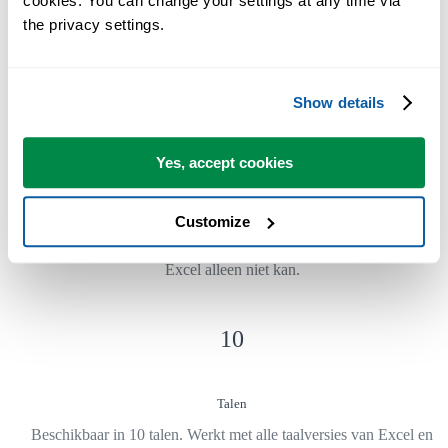
cookies. You can change your settings at any time via 
Gebruikt door teams in meer dan 28.500 organisaties.
the privacy settings.
Show details
300
+
Yes, accept cookies
Tijdbesparende Excel-tools
Customize
De tools in ASAP Utilities helpen je tijd besparen en dingen doen di
Excel alleen niet kan.
10
Talen
Beschikbaar in 10 talen. Werkt met alle taalversies van Excel en