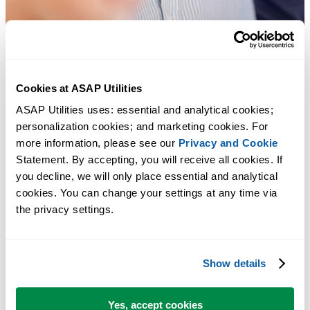
Практичные инструменты, которых многим пользователям Exc
Cookies at ASAP Utilities
не хватает в самом Excel.
ASAP Utilities uses: essential and analytical cookies; 
personalization cookies; and marketing cookies. For 
Экономьте время в Excel. Это просто.
more information, please see our 
Privacy and Cookie
Statement. By accepting, you will receive all cookies. If 
Набор инструментов для работы с числами, для быстрых и
you decline, we will only place essential and analytical 
легких расчетов, обработки данных и т. д.
cookies. You can change your settings at any time via 
the privacy settings.
Вы можете начать работу сразу. Обучение не требуется.
Show details
Большинство пользователей начинают с нескольких
инструментов. Многие в итоге используют ASAP Utilities
Yes, accept cookies