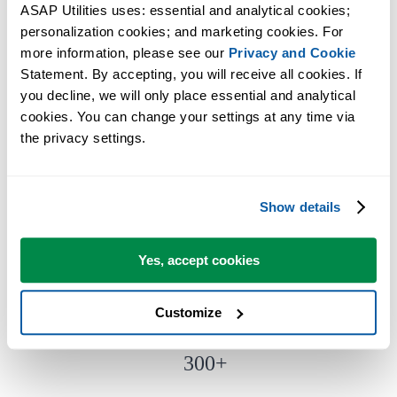
Ahorra tiempo en Excel. Así de fácil.
ASAP Utilities uses: essential and analytical cookies; 
personalization cookies; and marketing cookies. For 
Un conjunto de herramientas para fórmulas.
more information, please see our 
Privacy and Cookie
Statement. By accepting, you will receive all cookies. If 
you decline, we will only place essential and analytical 
Puede empezar de inmediato. No se necesita formación.
cookies. You can change your settings at any time via 
the privacy settings.
La mayoría de los usuarios empiezan con unas pocas herramientas.
Muchos terminan usando ASAP Utilities a diario.
Show details
Utilizado por equipos en más de 28.500 organizaciones.
Yes, accept cookies
Customize
300
+