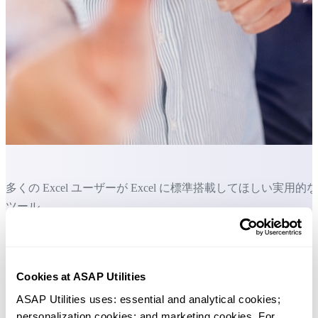
多くの Excel ユーザーが Excel に標準搭載してほしい実用的な
ツール。
Excel の作業をもっと速く、もっと簡単
に。
Cookies at ASAP Utilities
数式のためのツールのコレクションです。
ASAP Utilities uses: essential and analytical cookies; 
personalization cookies; and marketing cookies. For 