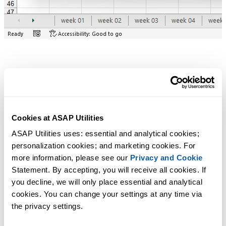
Дополнительные ключевые слова, которые помогут вам найти
этот инструмент:
показать комментарий, знаки табуляции, отображение,
Cookies at ASAP Utilities
полноэкранный режим, заголовки, разрывы страниц
ASAP Utilities uses: essential and analytical cookies; 
Редактировать избранное и сочетания клавиш...
personalization cookies; and marketing cookies. For 
Совет:
+
для предыдущего инструмента.
Alt
P
more information, please see our 
Privacy and Cookie
Statement. By accepting, you will receive all cookies. If 
Выделить ячейки в зависимости от содержания,
you decline, we will only place essential and analytical 
форматирования и других свойств...
cookies. You can change your settings at any time via 
Совет:
+
для следующего инструмента.
Alt
N
the privacy settings.