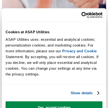
Cookies at ASAP Utilities
ASAP Utilities uses: essential and analytical cookies; 
personalization cookies; and marketing cookies. For 
more information, please see our 
Privacy and Cookie
Statement. By accepting, you will receive all cookies. If 
you decline, we will only place essential and analytical 
Des outils pratiques que beaucoup d'utilisateurs d'Excel aimeraient
cookies. You can change your settings at any time via 
avoir directement dans Excel.
the privacy settings.
Gagnez du temps dans Excel. Tout
simplement.
Show details
ASAP Utilities vous aide à gagner du temps et à faire des choses
Yes, accept cookies