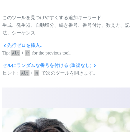
このツールを見つけやすくする追加キーワード:
生成、発生器、自動増分、続き番号、番号付け、数え方、記
法、シーケンス
先行ゼロを挿入...
Tip:
+
for the previous tool.
Alt
P
セルにランダムな番号を付ける (重複なし)
ヒント:
+
で次のツールを開きます。
Alt
N