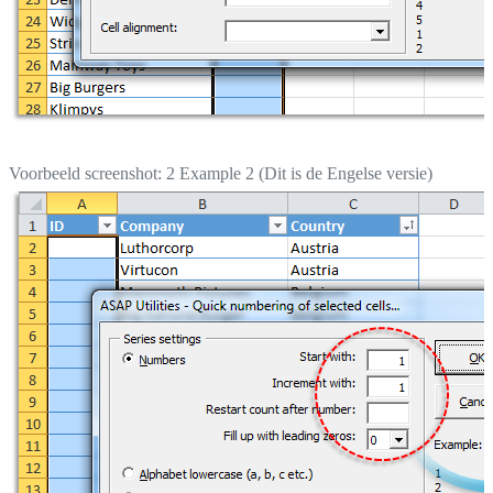
Voorbeeld screenshot: 2 Example 2 (Dit is de Engelse versie)