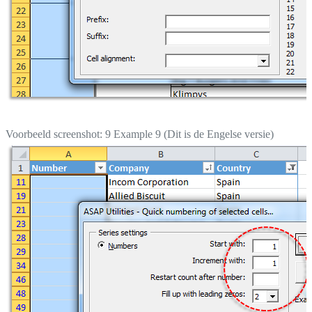
Voorbeeld screenshot: 9 Example 9 (Dit is de Engelse versie)