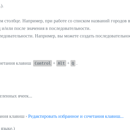
).
ом столбце. Например, при работе со списком названий городов 
 и/или после значения в последовательности.
следовательности. Например, вы можете создать последовательно
очетания клавиш
+
+
.
Control
Alt
Q
еленных ячеек...
тания клавиш ›
Редактировать избранное и сочетания клавиш...
языке.)