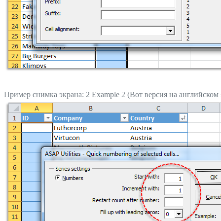
Пример снимка экрана: 2 Example 2 (Вот версия на английском 