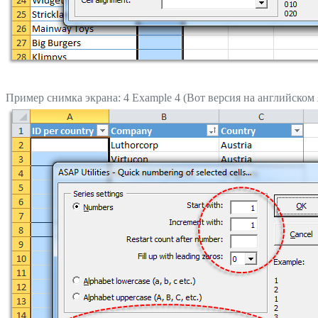
Пример снимка экрана: 4 Example 4 (Вот версия на английском 