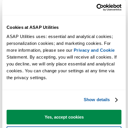
ヘッダー、フッター、またはセルにブックのパスと名前を
入...
Tip:
+
for the previous tool.
Alt
P
選択したセルにシート名を挿入
Cookies at ASAP Utilities
ヒント:
+
で次のツールを開きます。
Alt
N
ASAP Utilities uses: essential and analytical cookies; 
personalization cookies; and marketing cookies. For 
more information, please see our 
Privacy and Cookie
Statement. By accepting, you will receive all cookies. If 
you decline, we will only place essential and analytical 
cookies. You can change your settings at any time via 
the privacy settings.
Show details
Yes, accept cookies