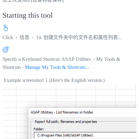
Starting this tool
Click
›
信息
›
14. 创建文件夹中的文件名和属性列表...
Specify a Keyboard Shortcut: ASAP Utilities › My Tools &
Shortcuts ›
Manage My Tools & Shortcuts...
Example screenshot: 1 (Here's the English version.)