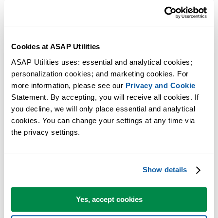
複数のファイルを統合/インポート...
Tip:
+
for the previous tool.
Alt
P
選択範囲または作業中のシートを新規ファイルとしてエクス
ート...
Cookies at ASAP Utilities
ヒント:
+
で次のツールを開きます。
Alt
N
ASAP Utilities uses: essential and analytical cookies; 
personalization cookies; and marketing cookies. For 
more information, please see our 
Privacy and Cookie
Statement. By accepting, you will receive all cookies. If 
you decline, we will only place essential and analytical 
cookies. You can change your settings at any time via 
the privacy settings.
Show details
Yes, accept cookies