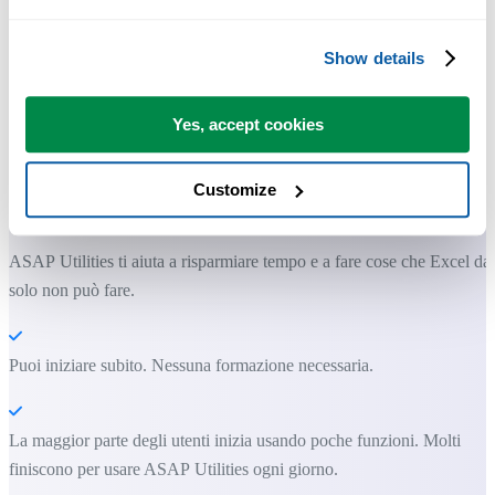
Show details
Yes, accept cookies
Strumenti pratici che molti utenti di Excel vorrebbero integrati in
Excel.
Customize
Risparmia tempo in Excel. Così semplice.
ASAP Utilities ti aiuta a risparmiare tempo e a fare cose che Excel da
solo non può fare.
Puoi iniziare subito. Nessuna formazione necessaria.
La maggior parte degli utenti inizia usando poche funzioni. Molti
finiscono per usare ASAP Utilities ogni giorno.