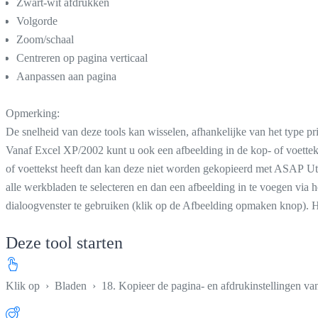
Zwart-wit afdrukken
Volgorde
Zoom/schaal
Centreren op pagina verticaal
Aanpassen aan pagina
Opmerking:
De snelheid van deze tools kan wisselen, afhankelijke van het type pri
Vanaf Excel XP/2002 kunt u ook een afbeelding in de kop- of voetteks
of voettekst heeft dan kan deze niet worden gekopieerd met ASAP Uti
alle werkbladen te selecteren en dan een afbeelding in te voegen vi
dialoogvenster te gebruiken (klik op de Afbeelding opmaken knop). H
Deze tool starten
Klik op
›
Bladen
›
18. Kopieer de pagina- en afdrukinstellingen va