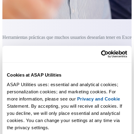
Herramientas prácticas que muchos usuarios desearían tener en Excel.
Ahorra tiempo en Excel. Así de fácil.
ASAP Utilities te ayuda a ahorrar tiempo y a hacer cosas que Excel
por sí solo no puede hacer.
Cookies at ASAP Utilities
ASAP Utilities uses: essential and analytical cookies; 
personalization cookies; and marketing cookies. For 
Puede empezar de inmediato. No se necesita formación.
more information, please see our 
Privacy and Cookie
Statement. By accepting, you will receive all cookies. If 
you decline, we will only place essential and analytical 
La mayoría de los usuarios empiezan con unas pocas herramientas.
cookies. You can change your settings at any time via 
Muchos terminan usando ASAP Utilities a diario.
the privacy settings.