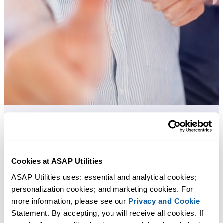
Strumenti pratici che molti utenti di Excel vorrebbero integrati in
Excel.
Cookies at ASAP Utilities
Risparmia tempo in Excel. Così semplice.
ASAP Utilities uses: essential and analytical cookies; 
personalization cookies; and marketing cookies. For 
ASAP Utilities ti aiuta a risparmiare tempo e a fare cose che Excel da
more information, please see our 
Privacy and Cookie
solo non può fare.
Statement. By accepting, you will receive all cookies. If 