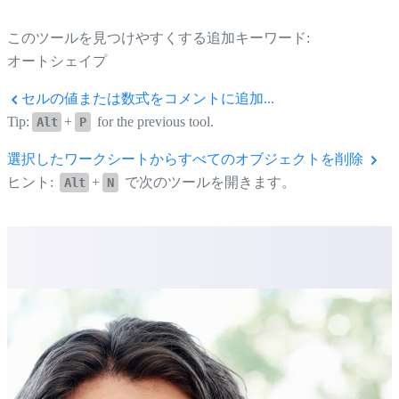
このツールを見つけやすくする追加キーワード:
オートシェイプ
セルの値または数式をコメントに追加...
Tip:
+
for the previous tool.
Alt
P
選択したワークシートからすべてのオブジェクトを削除
ヒント:
+
で次のツールを開きます。
Alt
N