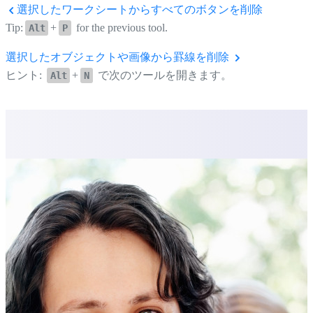
選択したワークシートからすべてのボタンを削除
Tip:
+
for the previous tool.
Alt
P
選択したオブジェクトや画像から罫線を削除
ヒント:
+
で次のツールを開きます。
Alt
N