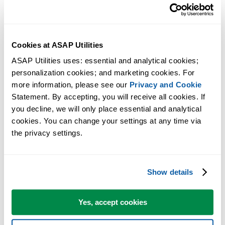
Cookies at ASAP Utilities
ASAP Utilities uses: essential and analytical cookies; 
personalization cookies; and marketing cookies. For 
more information, please see our 
Privacy and Cookie
多くの Excel ユーザーが Excel に標準搭載してほしい実用的な
Statement. By accepting, you will receive all cookies. If 
you decline, we will only place essential and analytical 
ツール。
cookies. You can change your settings at any time via 
Excel の作業をもっと速く、もっと簡単
the privacy settings.
に。
ASAP Utilities は、時間を節約し、Excel だけではできないこ
Show details
を可能にします。
Yes, accept cookies
すぐに使い始められます。トレーニングは必要ありません。