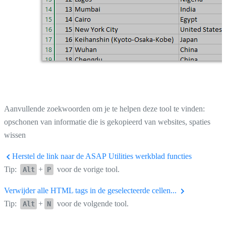
Aanvullende zoekwoorden om je te helpen deze tool te vinden:
opschonen van informatie die is gekopieerd van websites, spaties
wissen
Herstel de link naar de ASAP Utilities werkblad functies
Tip:
+
voor de vorige tool.
Alt
P
Verwijder alle HTML tags in de geselecteerde cellen...
Tip:
+
voor de volgende tool.
Alt
N