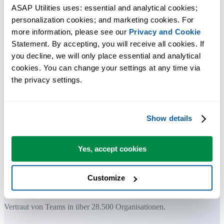
ASAP Utilities uses: essential and analytical cookies; 
personalization cookies; and marketing cookies. For 
more information, please see our 
Privacy and Cookie
Praktische Tools, die viele Excel-Nutzer in Excel vermissen.
Statement. By accepting, you will receive all cookies. If 
Zeit sparen in Excel. Schnell und einfach.
you decline, we will only place essential and analytical 
cookies. You can change your settings at any time via 
ASAP Utilities hilft Ihnen, Zeit zu sparen und Dinge zu tun, die mit
the privacy settings.
Excel allein nicht möglich sind.
Show details
Sie können sofort loslegen. Keine Schulung erforderlich.
Yes, accept cookies
Die meisten Nutzer beginnen mit wenigen Tools. Viele nutzen
ASAP Utilities schließlich täglich.
Customize
Vertraut von Teams in über 28.500 Organisationen.