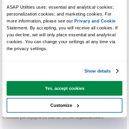
ASAP Utilities uses: essential and analytical cookies; 
personalization cookies; and marketing cookies. For 
Herramientas prácticas que muchos usuarios desearían tener en Excel.
more information, please see our 
Privacy and Cookie
Statement. By accepting, you will receive all cookies. If 
Ahorra tiempo en Excel. Así de fácil.
you decline, we will only place essential and analytical 
cookies. You can change your settings at any time via 
ASAP Utilities te ayuda a ahorrar tiempo y a hacer cosas que Excel
the privacy settings.
por sí solo no puede hacer.
Puede empezar de inmediato. No se necesita formación.
Show details
Yes, accept cookies
La mayoría de los usuarios empiezan con unas pocas herramientas.
Muchos terminan usando ASAP Utilities a diario.
Customize
Utilizado por equipos en más de 28.500 organizaciones.