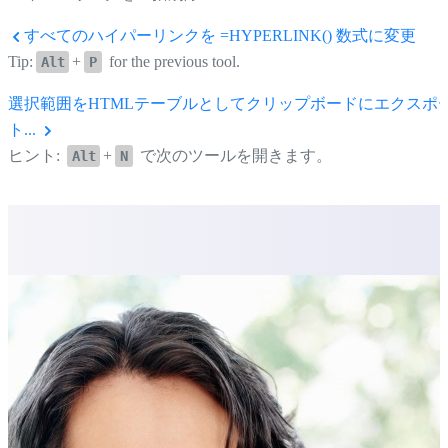
すべてのハイパーリンクを =HYPERLINK() 数式に変更
Tip:
+
for the previous tool.
Alt
P
選択範囲をHTMLテーブルとしてクリップボードにエクスポ
ト...
ヒント:
+
で次のツールを開きます。
Alt
N