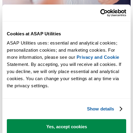
Cookies at ASAP Utilities
ASAP Utilities uses: essential and analytical cookies; 
personalization cookies; and marketing cookies. For 
more information, please see our 
Privacy and Cookie
Statement. By accepting, you will receive all cookies. If 
多くの Excel ユーザーが Excel に標準搭載してほしい実用的な
you decline, we will only place essential and analytical 
cookies. You can change your settings at any time via 
ツール。
the privacy settings.
Excel の作業をもっと速く、もっと簡単
に。
Show details
ASAP Utilities は、時間を節約し、Excel だけではできないこ
を可能にします。
Yes, accept cookies