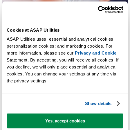
Cookies at ASAP Utilities
ASAP Utilities uses: essential and analytical cookies; 
personalization cookies; and marketing cookies. For 
more information, please see our 
Privacy and Cookie
Statement. By accepting, you will receive all cookies. If 
Практичные инструменты, которых многим пользователям Exc
you decline, we will only place essential and analytical 
не хватает в самом Excel.
cookies. You can change your settings at any time via 
the privacy settings.
Экономьте время в Excel. Это просто.
ASAP Utilities помогает экономить время и делать то, что
Show details
невозможно сделать только средствами Excel.
Yes, accept cookies
Вы можете начать работу сразу. Обучение не требуется.