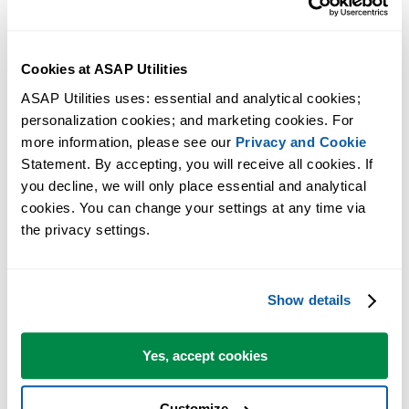
Cookies at ASAP Utilities
ASAP Utilities uses: essential and analytical cookies; 
personalization cookies; and marketing cookies. For 
more information, please see our 
Privacy and Cookie
Практичные инструменты, которых многим пользователям Exc
Statement. By accepting, you will receive all cookies. If 
не хватает в самом Excel.
you decline, we will only place essential and analytical 
cookies. You can change your settings at any time via 
Экономьте время в Excel. Это просто.
the privacy settings.
ASAP Utilities помогает экономить время и делать то, что
невозможно сделать только средствами Excel.
Show details
Вы можете начать работу сразу. Обучение не требуется.
Yes, accept cookies
Customize