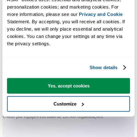
Ferramentas práticas que muitos usuários do Excel gostariam de ter n
personalization cookies; and marketing cookies. For 
Excel.
more information, please see our 
Privacy and Cookie
Statement. By accepting, you will receive all cookies. If 
Economize tempo no Excel. Simples assim.
you decline, we will only place essential and analytical 
cookies. You can change your settings at any time via 
O ASAP Utilities ajuda você a economizar tempo e fazer coisas que o
the privacy settings.
Excel por si só não consegue fazer.
Você pode começar imediatamente. Não é necessário treinamento.
Show details
Yes, accept cookies
A maioria dos usuários começa com algumas ferramentas. Muitos
passam a usar o ASAP Utilities diariamente.
Customize
Usado por equipes em mais de 28.500 organizações.