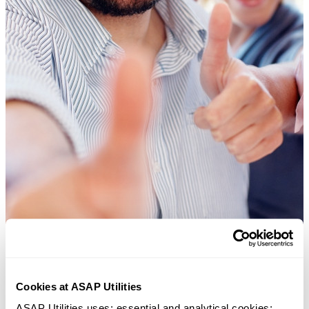
Cookies at ASAP Utilities
ASAP Utilities uses: essential and analytical cookies; 