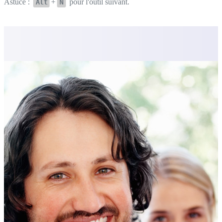
Astuce :
+
pour l'outil suivant.
Alt
N