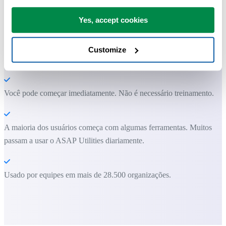
Yes, accept cookies
Economize tempo no Excel. Simples assim.
O ASAP Utilities ajuda você a economizar tempo e fazer coisas que o
Customize
Excel por si só não consegue fazer.
Você pode começar imediatamente. Não é necessário treinamento.
A maioria dos usuários começa com algumas ferramentas. Muitos
passam a usar o ASAP Utilities diariamente.
Usado por equipes em mais de 28.500 organizações.