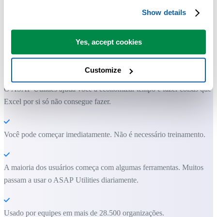
Show details
Ferramentas práticas que muitos usuários do Excel gostariam de ter n
Yes, accept cookies
Excel.
Economize tempo no Excel. Simples assim.
Customize
O ASAP Utilities ajuda você a economizar tempo e fazer coisas que o
Excel por si só não consegue fazer.
Você pode começar imediatamente. Não é necessário treinamento.
A maioria dos usuários começa com algumas ferramentas. Muitos
passam a usar o ASAP Utilities diariamente.
Usado por equipes em mais de 28.500 organizações.