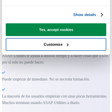
Show details
Yes, accept cookies
Herramientas prácticas que muchos usuarios desearían tener en Excel.
Ahorra tiempo en Excel. Así de fácil.
Customize
ASAP Utilities te ayuda a ahorrar tiempo y a hacer cosas que Excel
por sí solo no puede hacer.
Puede empezar de inmediato. No se necesita formación.
La mayoría de los usuarios empiezan con unas pocas herramientas.
Muchos terminan usando ASAP Utilities a diario.