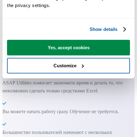
the privacy settings.
Show details
Практичные инструменты, которых многим пользователям Exc
Yes, accept cookies
не хватает в самом Excel.
Customize
Экономьте время в Excel. Это просто.
ASAP Utilities помогает экономить время и делать то, что
невозможно сделать только средствами Excel.
Вы можете начать работу сразу. Обучение не требуется.
Большинство пользователей начинают с нескольких