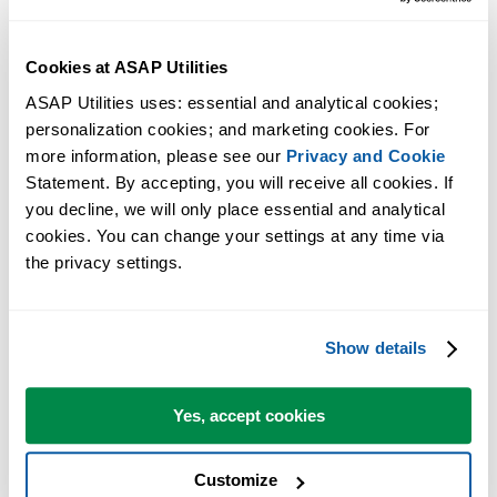
Cookies at ASAP Utilities
ASAP Utilities uses: essential and analytical cookies; 
personalization cookies; and marketing cookies. For 
more information, please see our 
Privacy and Cookie
Statement. By accepting, you will receive all cookies. If 
you decline, we will only place essential and analytical 
cookies. You can change your settings at any time via 
Praktische Tools, die viele Excel-Nutzer in Excel vermissen.
the privacy settings.
Zeit sparen in Excel. Schnell und einfach.
ASAP Utilities hilft Ihnen, Zeit zu sparen und Dinge zu tun, die mit
Show details
Excel allein nicht möglich sind.
Yes, accept cookies
Sie können sofort loslegen. Keine Schulung erforderlich.
Customize