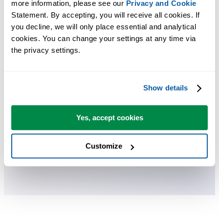
more information, please see our 
Privacy and Cookie
Statement. By accepting, you will receive all cookies. If 
O ASAP Utilities ajuda você a economizar tempo e fazer coisas que o
you decline, we will only place essential and analytical 
Excel por si só não consegue fazer.
cookies. You can change your settings at any time via 
the privacy settings.
Você pode começar imediatamente. Não é necessário treinamento.
Show details
A maioria dos usuários começa com algumas ferramentas. Muitos
passam a usar o ASAP Utilities diariamente.
Yes, accept cookies
Customize
Usado por equipes em mais de 28.500 organizações.