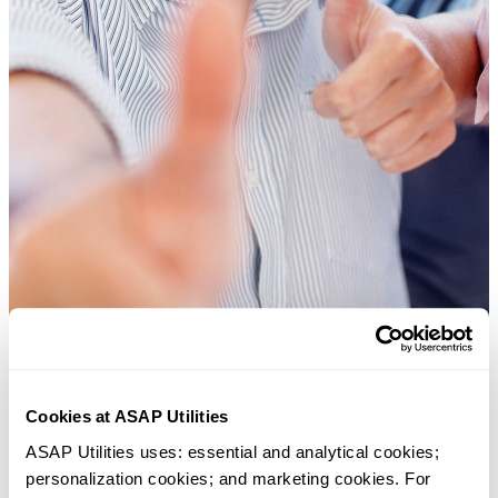
Ferramentas práticas que muitos usuários do Excel gostariam de ter n
Cookies at ASAP Utilities
Excel.
ASAP Utilities uses: essential and analytical cookies; 
personalization cookies; and marketing cookies. For 
Economize tempo no Excel. Simples assim.