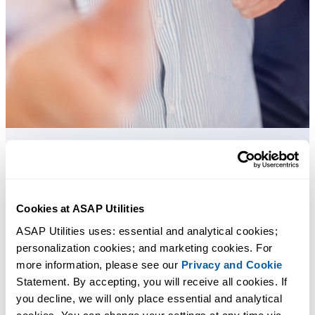
许多 Excel 用户希望 Excel 内置的实用工具
节省 Excel 工作时间，简单高效。
Cookies at ASAP Utilities
ASAP Utilities uses: essential and analytical cookies; 
ASAP Utilities 帮助您节省时间，并实现 Excel 本身无法完成的
personalization cookies; and marketing cookies. For 
作。
more information, please see our 
Privacy and Cookie
Statement. By accepting, you will receive all cookies. If 
you decline, we will only place essential and analytical 
您可以立即开始使用，无需培训。