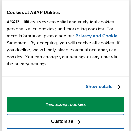
geselecteerde cellen
Tip:
+
voor de vorige tool.
Alt
P
Cookies at ASAP Utilities
Tel dubbelen en geef elke set dubbelen een eigen kleur
ASAP Utilities uses: essential and analytical cookies; 
personalization cookies; and marketing cookies. For 
Tip:
+
voor de volgende tool.
Alt
N
more information, please see our 
Privacy and Cookie
Statement. By accepting, you will receive all cookies. If 
you decline, we will only place essential and analytical 
cookies. You can change your settings at any time via 
the privacy settings.
Show details
Yes, accept cookies
Customize