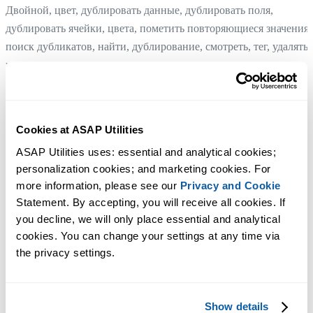
Двойной, цвет, дублировать данные, дублировать поля,
дублировать ячейки, цвета, пометить повторяющиеся значения,
поиск дубликатов, найти, дублирование, смотреть, тег, удалять
повторяющиеся данные, выполнять дедупликацию,
развертывать
Заменить в выделении условное форматирование на
Cookies at ASAP Utilities
статическое
Совет:
+
для предыдущего инструмента.
Alt
P
ASAP Utilities uses: essential and analytical cookies; 
personalization cookies; and marketing cookies. For 
Подсчет дубликатов и назначение каждому их набору
more information, please see our 
Privacy and Cookie
собственного цвета
Statement. By accepting, you will receive all cookies. If 
Совет:
+
для следующего инструмента.
Alt
N
you decline, we will only place essential and analytical 
cookies. You can change your settings at any time via 
the privacy settings.
Show details